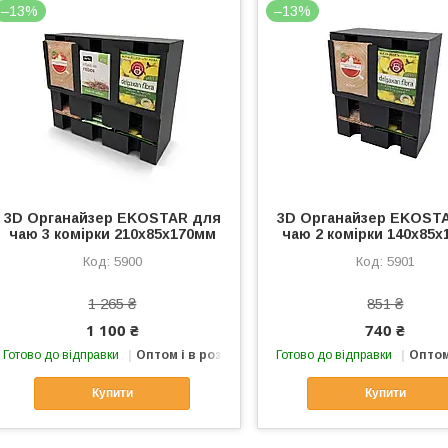
–13%
–13%
3D Органайзер EKOSTAR для
3D Органайзер EKOST
чаю 3 комірки 210x85x170мм
чаю 2 комірки 140x85
5900
5901
1 265 ₴
851 ₴
1 100 ₴
740 ₴
Готово до відправки
Оптом і в роздріб
Готово до відправки
Оптом
Купити
Купити