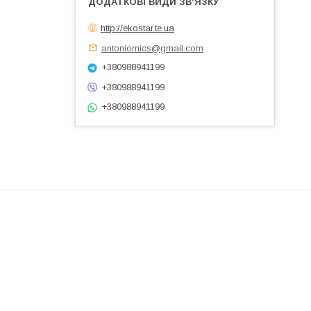
http://ekostar.te.ua
antoniomics@gmail.com
+380988941199
+380988941199
+380988941199