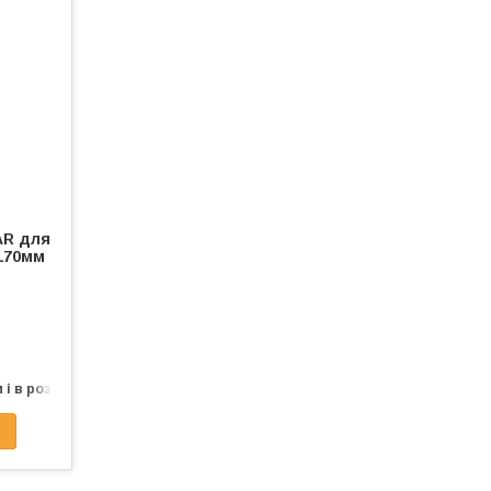
AR для
x170мм
 і в роздріб