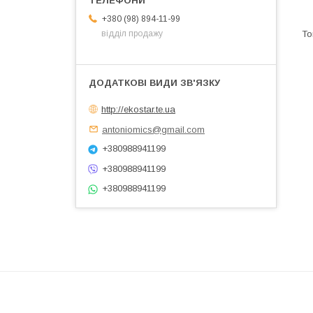
+380 (98) 894-11-99
відділ продажу
http://ekostar.te.ua
antoniomics@gmail.com
+380988941199
+380988941199
+380988941199