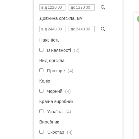
Довжина оргскла, мм
Наявність
В наявності
2
Вид оргскла
Прозоре
4
Колір
Чорний
4
Країна виробник
Україна
4
Виробник
Экостар
4