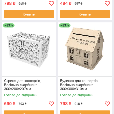
798
484
₴
₴
918 ₴
557 ₴
Купити
Купити
–13%
–13%
Скриня для конвертів,
Будинок для конвертів,
Весільна скарбниця
Весільна скарбниця
300х200х207мм
300х300х310мм
Готово до відправки
Готово до відправки
690
798
₴
₴
793 ₴
918 ₴