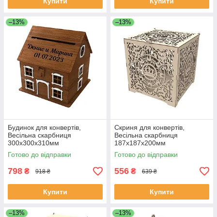
Купити
Купити
–13%
–13%
Будинок для конвертів,
Скриня для конвертів,
Весільна скарбниця
Весільна скарбниця
300х300х310мм
187х187х200мм
Готово до відправки
Готово до відправки
798
556
₴
₴
918 ₴
639 ₴
Купити
Купити
–13%
–13%